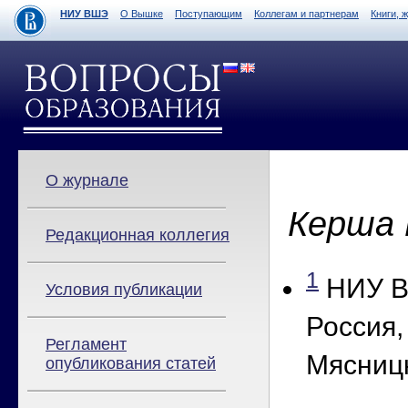
НИУ ВШЭ
О Вышке
Поступающим
Коллегам и партнерам
Книги, 
О журнале
Керша 
Редакционная коллегия
1
НИУ В
Условия публикации
Россия,
Регламент
Мясницк
опубликования статей