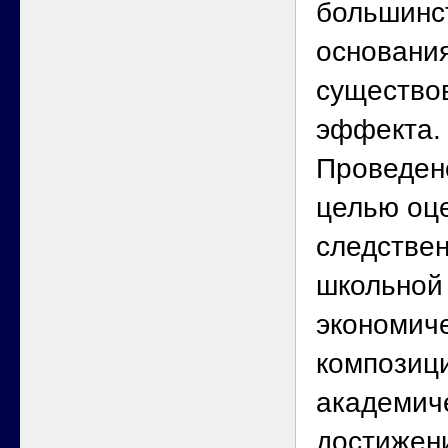
большинс
основания
существов
эффекта.
Проведен
целью оц
следстве
школьной
экономич
композиц
академич
достижен