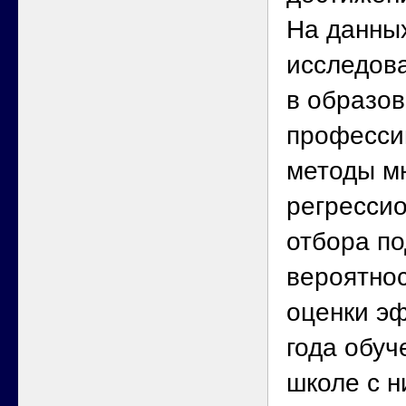
На данны
исследов
в образов
професси
методы м
регрессио
отбора по
вероятнос
оценки эф
года обуч
школе с н