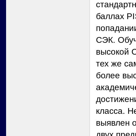
стандартн
баллах P
попадании
СЭК. Обуч
высокой 
тех же са
более вы
академич
достижени
класса. 
выявлен 
двух пред