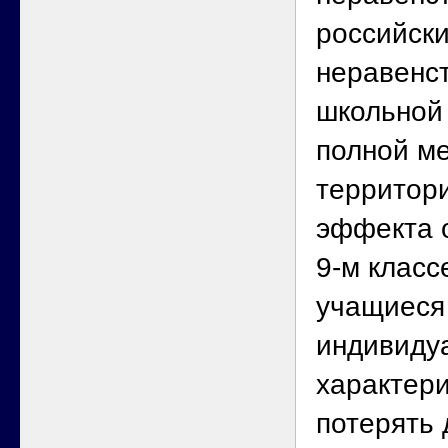
российски
неравенст
школьной 
полной ме
территор
эффекта о
9‑м класс
учащиеся
индивиду
характери
потерять 