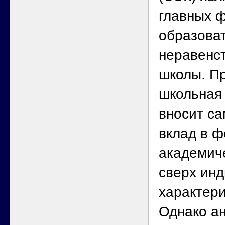
главных 
образова
неравенст
школы. Пр
школьная
вносит с
вклад в 
академич
сверх ин
характери
Однако а