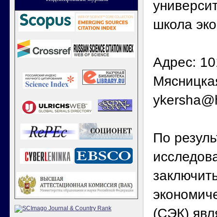
универси
школа эко
Адрес: 10
Мясницкая
ykersha@
По резул
исследов
заключить
экономич
(СЭК) явл