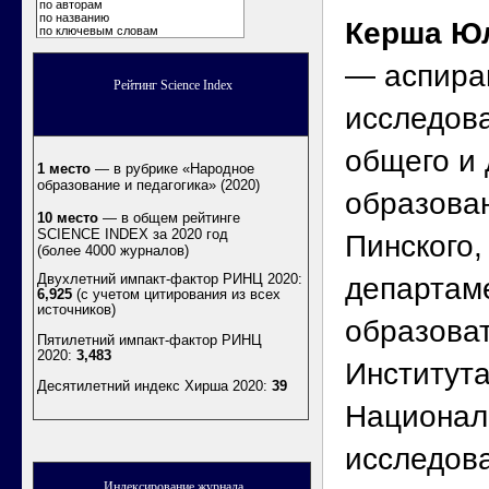
по авторам
по названию
Керша Ю
по ключевым словам
— аспиран
Рейтинг Science Index
исследов
общего и 
1 место
— в рубрике «Народное
образование и педагогика» (2020)
образован
10 место
— в общем рейтинге
SCIENCE INDEX за 2020 год
Пинского,
(более 4000 журналов)
Двухлетний импакт-фактор РИНЦ 2020:
департам
6,925
(с учетом цитирования из всех
источников)
образова
Пятилетний импакт-фактор РИНЦ
2020:
3,483
Институт
Десятилетний индекс Хирша 2020
:
39
Национал
исследова
Индексирование журнала