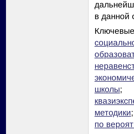
дальнейш
в данной 
Ключевые
социальн
образова
неравенс
экономич
школы
;
квазиэкс
методики
по вероят